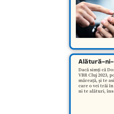
Alătură-ni-
Dacă simți că Do
VBR Cluj 2023, po
măreață, și te a
care o vei trăi î
ni te alături, îns