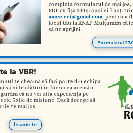
completa formularul de mai jos, 
PDF cu fișa 230 și apoi ni-l poți t
amec.cef@gmail.com
, pentru a îl
locul tău la ANAF. Mulțumim că ie
să ne sprijini.
Formularul 23
te la VBR!
mnul te cheamă să faci parte din echipa
ți să ni te alături în lucrarea aceasta
sigurăm că nu vei uita experiența pe
n cele 5 zile de misiune. Dacă dorești să
crie-te mai jos.
Înscrie-te