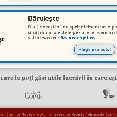
Dăruiește
Dacă dorești să ne sprijini financiar o p
unul din proiectele pe care le avem în 
saitul nostru:
fiecarecopil.ro
.
Alege proiectul
care le poți găsi utile lucrării în care eș
a Copiilor. Toate drepturile rezervate. Citește Politica de Confid