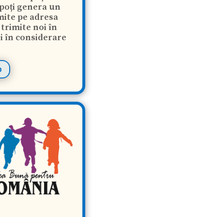
poți genera un
rimite pe adresa
 trimite noi în
i în considerare
0