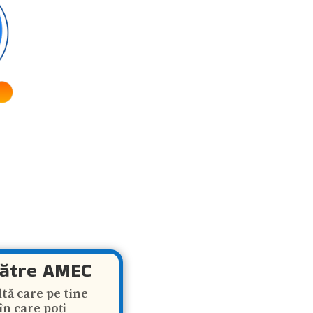
ătre AMEC
ltă care pe tine
în care poți