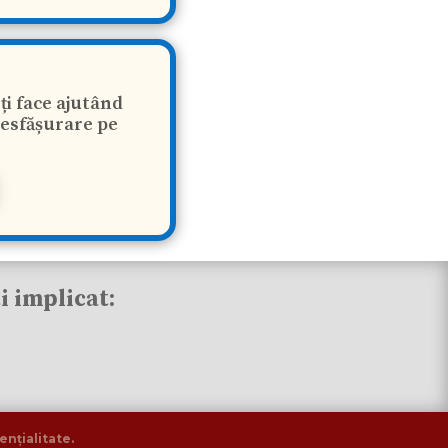
oți face ajutând
desfășurare pe
ti implicat:
ențialitate.