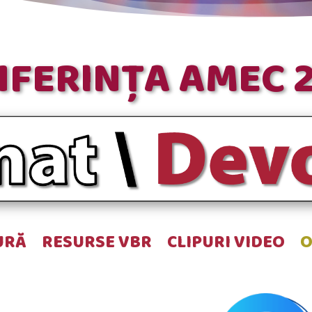
FERINȚA AMEC 
URĂ
RESURSE VBR
CLIPURI VIDEO
O